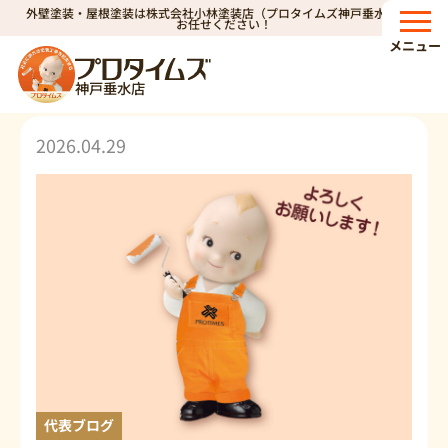
外壁塗装・屋根塗装は株式会社小林塗装店（プロタイムズ神戸垂水店）へ
HOME
屋根塗装
>
お任せください！
メニュー
ブログ
神戸垂水店
2026.04.29
代表ブログ