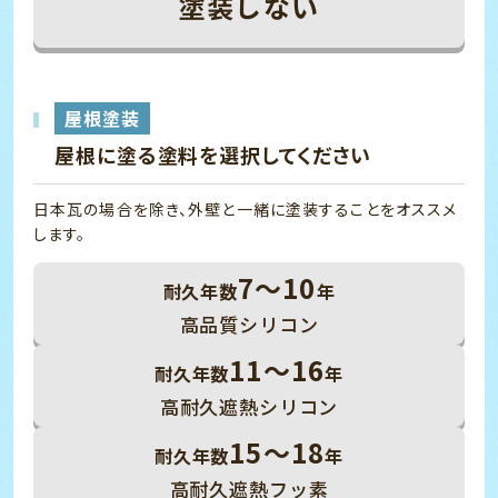
塗装しない
屋根塗装
屋根に塗る塗料を選択してください
日本瓦の場合を除き、外壁と一緒に塗装することをオススメ
します。
7～10
耐久年数
年
高品質シリコン
11～16
耐久年数
年
高耐久遮熱シリコン
15～18
耐久年数
年
高耐久遮熱フッ素