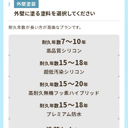
外壁塗装
外壁に塗る塗料を選択してください
耐久年数が長い方が高価なプランです。
7～10
耐久年数
年
高品質シリコン
15～18
耐久年数
年
超低汚染シリコン
15～20
耐久年数
年
高耐久無機フッ素ハイブリッド
15～18
耐久年数
年
プレミアム防水