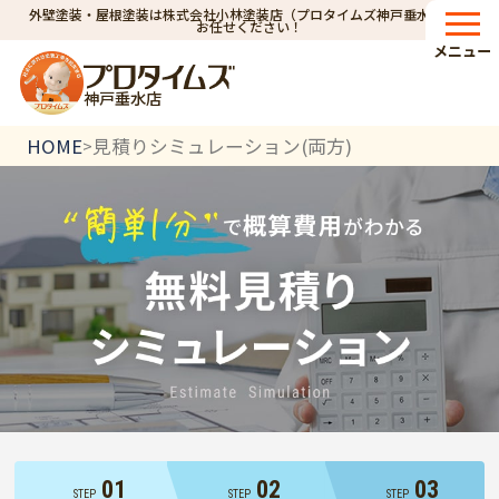
外壁塗装・屋根塗装は株式会社小林塗装店（プロタイムズ神戸垂水店）へ
お任せください！
メニュー
神戸垂水店
HOME
見積りシミュレーション(両方)
>
01
02
03
STEP
STEP
STEP