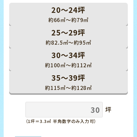
20～24坪
約66㎡～約79㎡
25～29坪
約82.5㎡～約95㎡
30～34坪
約100㎡～約112㎡
35～39坪
約115㎡～約128㎡
坪
（1坪＝3.3㎡ 半角数字のみ入力可）