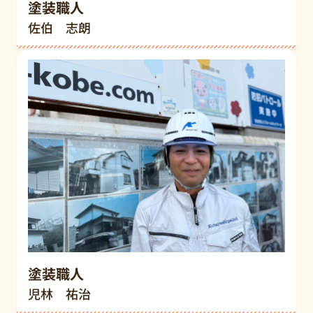
塗装職人
佐伯 志朗
塗装職人
児林 祐治