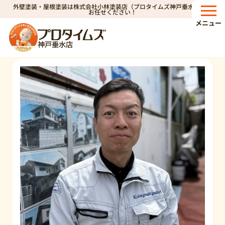
外壁塗装・屋根塗装は株式会社小林塗装店（プロタイムズ神戸垂水店）へ
HOME
スタッフ紹介
お任せください！
メニュー
スタッフ紹介
神戸垂水店